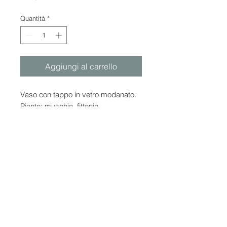
Quantità
*
Aggiungi al carrello
Vaso con tappo in vetro modanato.
Piante: muschio, fittonia.
Misure: H 17 cm; D 9 cm.
Privacy Policy
Termini e condizioni
Cookie Policy
© 2025 by
KENZIA
STUDIO P.IVA
012999400067
Strada Cerca,
39, 15122 Alessandria, AL, Italia