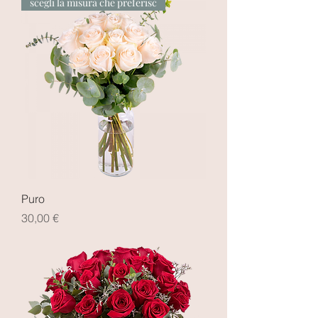
scegli la misura che preferisc
Puro
Prezzo
30,00 €