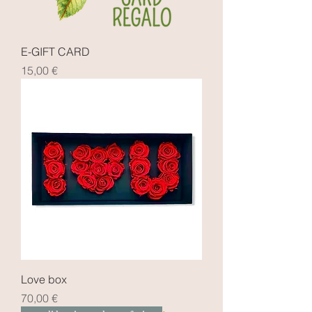
E-GIFT CARD
Prezzo
15,00 €
Love box
Prezzo
70,00 €