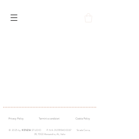
Privacy Policy
Termini e condizioni
Cookie Policy
© 2025 by
KENZIA
STUDIO P.IVA
012999400067
Strada Cerca,
39, 15122 Alessandria, AL, Italia